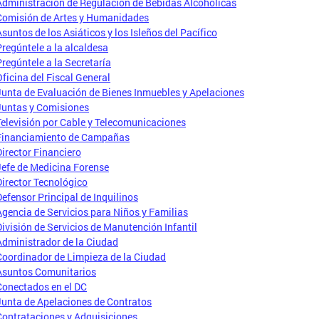
Administración de Regulación de Bebidas Alcohólicas
Comisión de Artes y Humanidades
Asuntos de los Asiáticos y los Isleños del Pacífico
Pregúntele a la alcaldesa
Pregúntele a la Secretaría
Oficina del Fiscal General
Junta de Evaluación de Bienes Inmuebles y Apelaciones
Juntas y Comisiones
Televisión por Cable y Telecomunicaciones
Financiamiento de Campañas
Director Financiero
Jefe de Medicina Forense
Director Tecnológico
Defensor Principal de Inquilinos
Agencia de Servicios para Niños y Familias
División de Servicios de Manutención Infantil
Administrador de la Ciudad
Coordinador de Limpieza de la Ciudad
Asuntos Comunitarios
Conectados en el DC
Junta de Apelaciones de Contratos
Contrataciones y Adquisiciones