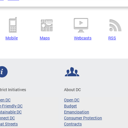
Mobile
Maps
Webcasts
RSS
trict Initiatives
About DC
een DC
Open DC
-Friendly DC
Budget
tainable DC
Emancipation
nnect DC
Consumer Protection
at Streets
Contracts