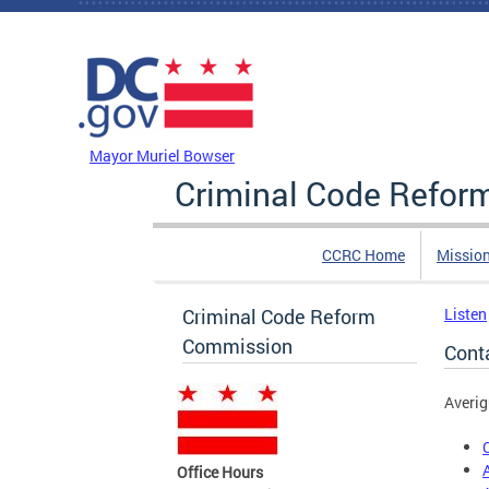
Skip to main content
DC Agency Top Menu
Mayor Muriel Bowser
Criminal Code Refo
CCRC Home
Missio
Criminal Code Reform
Listen
Commission
Cont
Averig
Office Hours