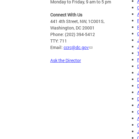
Monday to Friday, 9 am to 5 pm
Connect With Us
441 4th Street, NW, 1C001S,
Washington, DC 20001
Phone: (202) 394-5412
TTY: 711
Email:
ccrc@dc.gov
Ask the Director