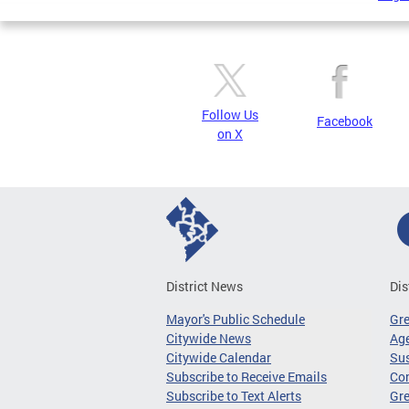
Follow Us
Facebook
on X
District News
Dis
Mayor's Public Schedule
Gr
Citywide News
Age
Citywide Calendar
Sus
Subscribe to Receive Emails
Co
Subscribe to Text Alerts
Gre