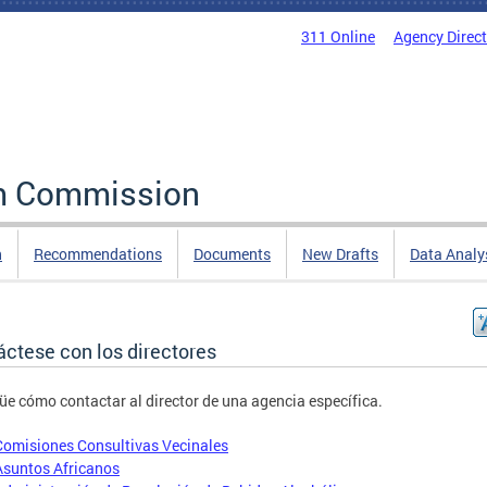
311 Online
Agency Direc
rm Commission
n
Recommendations
Documents
New Drafts
Data Analy
áctese con los directores
üe cómo contactar al director de una agencia específica.
Comisiones Consultivas Vecinales
Asuntos Africanos